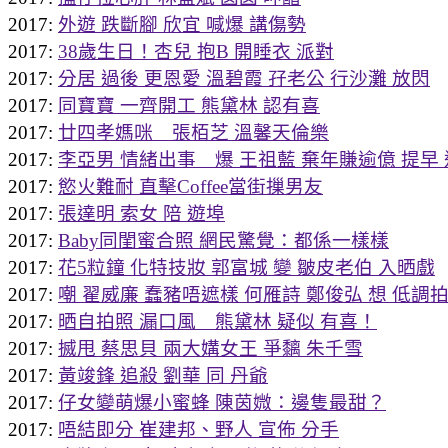
2017:
外遊 跌斷腳 欣宜 喊爆 講傷勢
2017:
38歲生日！杏兒 抱B 開睡衣 派對
2017:
分居 過後 更恩愛 溫碧霞 孖老公 行沙灘 放閃
2017:
同寶寶 一齊開工 熊黛林 認有喜
2017:
廿四孝媽咪 張栢芝 溫馨天倫樂
2017:
李亞男 情緒出事 爆 王祖藍 棄年賺逾億 提早
2017:
慾火難耐 直擊Coffee當街摷男友
2017:
張達明 索女 陪 遊埠
2017:
Baby同閨蜜合照 網民驚覺：都係一樣樣
2017:
花5粒鐘 化特技妝 郭富城 變 皺皮老伯 入晒戲
2017:
嘲 翟威廉 蠢豬唔遮樣 何雁詩 鄭俊弘 想 低調
2017:
晒自拍照 漏口風 熊黛林 疑似 有喜！
2017:
搣甩 蔡思貝 兩大媾女王 爭黐 朱千雪
2017:
黃竣鋒 追殺 劉華 同 丹爺
2017:
仔女變萌爆小蜜蜂 陳茵媺：邊隻最甜？
2017:
唔結即分 崔建邦、野人 宣佈 分手