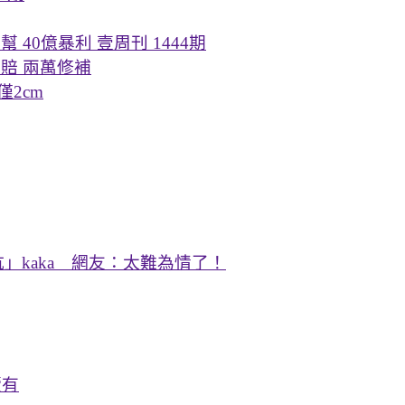
 40億暴利 壹周刊 1444期
賠 兩萬修補
僅2cm
」kaka 網友：太難為情了！
續有