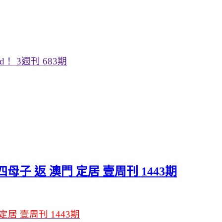
od！ 3週刊 683期
四母子 返 澳門 定居 壹周刊 1443期
定居 壹周刊 1443期