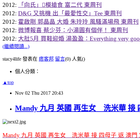
2012:
「向氏」模搶食 富二代 東周刊
2012:
D&G 又挑機 出「最愛性交」Tee 東周刊
2012:
霍啟剛 郭晶晶 大婚 朱玲玲 風騷滿場飛 東周刊
2012:
微博報喜 蔡少芬：小湯圓有個伴！ 東周刊
2012:
大肚5月 買鞋迎婚 湯盈盈：Everything very go
(繼續閱讀...)
stacy4life 發表在
痞客邦
留言
(0)
人氣(
)
個人分類：
▲top
Nov
02
Thu
2017
20:43
Mandy 九月 英國 再生女 洗米華 接 
Mandy 九月 英國 再生女 洗米華 接 四母子 返 澳門 