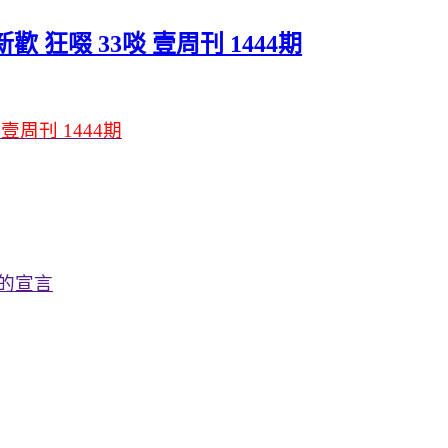
歡 狂啜 33啖 壹周刊 1444期
壹周刊 1444期
愛的宣言