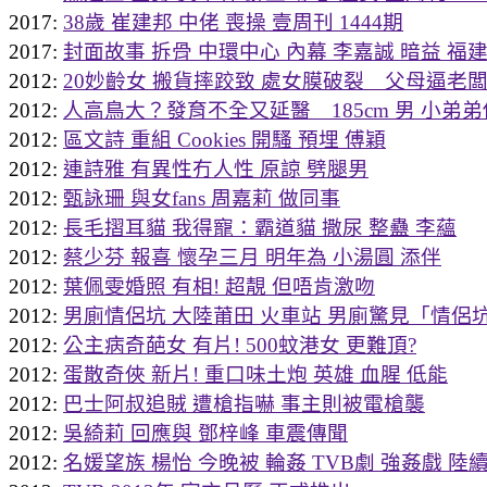
2017:
38歲 崔建邦 中佬 喪操 壹周刊 1444期
2017:
封面故事 拆骨 中環中心 內幕 李嘉誠 暗益 福建幫
2012:
20妙齡女 搬貨摔跤致 處女膜破裂 父母逼老闆
2012:
人高鳥大？發育不全又延醫 185cm 男 小弟弟
2012:
區文詩 重組 Cookies 開騷 預埋 傅穎
2012:
連詩雅 有異性冇人性 原諒 劈腿男
2012:
甄詠珊 與女fans 周嘉莉 做同事
2012:
長毛摺耳貓 我得寵：霸道貓 撒尿 整蠱 李蘊
2012:
蔡少芬 報喜 懷孕三月 明年為 小湯圓 添伴
2012:
葉佩雯婚照 有相! 超靚 但唔肯激吻
2012:
男廁情侶坑 大陸莆田 火車站 男廁驚見「情侶坑
2012:
公主病奇葩女 有片! 500蚊港女 更難頂?
2012:
蛋散奇俠 新片! 重口味土炮 英雄 血腥 低能
2012:
巴士阿叔追賊 遭槍指嚇 事主則被電槍襲
2012:
吳綺莉 回應與 鄧梓峰 車震傳聞
2012:
名媛望族 楊怡 今晚被 輪姦 TVB劇 強姦戲 陸