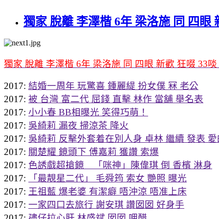
獨家 脫離 李澤楷 6年 梁洛施 同 四眼 新
獨家 脫離 李澤楷 6年 梁洛施 同 四眼 新歡 狂啜 33啖 
2017:
結婚一周年 玩驚喜 鍾麗緹 扮女僕 冧 老公
2017:
被 台灣 富二代 屈錢 直擊 林作 當舖 舉名表
2017:
小小春 BB相曝光 笑得巧萌！
2017:
吳綺莉 漏夜 掃涼茶 降火
2017:
吳綺莉 反擊外套着在別人身 卓林 繼續 發表 
2017:
關楚耀 鏡頭下 傅嘉莉 獲讚 索爆
2017:
色誘戲超搶鏡 「咪神」陳偉琪 倒 香檳 淋身
2017:
「最靚星二代」 毛舜筠 索女 艷照 曝光
2017:
王祖藍 爆老婆 有潔癖 唔沖涼 唔准上床
2017:
一家四口去旅行 謝安琪 讚囡囡 好身手
2017:
孻仔拉心肝 林盛斌 囡囡 呷醋