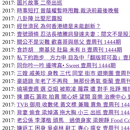
2017:
圖片故事 二帝出巡
2017:
時事短打 曾蔭權暫時甩難,裁決前最後晚餐
2017:
八卦陣 比堅尼露股
2017:
經世濟民 為何香港總是未能創新？
2017:
壹號頭條 忍沽長揸騰訊發達夫妻：閱文不是股
2017:
關公不是災難 歡喜哥與慈父 壹周刊 1444期
2017:
食詐胡 樂基兒 肚扁 未有 B 壹周刊 1444期
2017:
私下約跑步 方力申 目及中「翻版郭可盈」壹周刊
2017:
同你吟一吟 邊啤真• Sweet 壹周刊 1444期
2017:
三嫂 戚美珍 身教 三代 同堂 街市 遊樂團 壹周刊 
2017:
豪語錄 年老了不再飛 無那份勇氣 衞蘭 壹周刊 
2017:
繞場壹週 選 亞姐 被欺凌 羅霖 遭 對手 批踭 推撞
2017:
揀 鑽石 籌款 拍賣 關心妍 望開 音樂 治療中心 壹
2017:
TVB 御用 收數佬 黃文標 兼職 賣魚 壹周刊 14
2017:
背妻 偷食 梁焯滿 拖大胸 小三 出巡 壹周刊 144
2017:
老公係 李澤楷 頭馬 過億身家 梁婉靜 Food Cour
2017:
嫌返工 困身 吳卓林 辭工 專心 瘟女 壹周刊 144