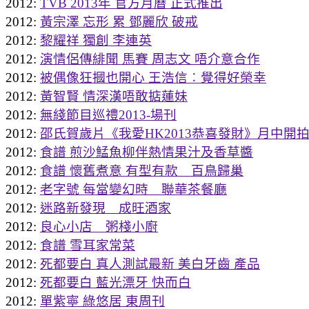
2012:
TVB 2013年 官方月曆 正式推出
2012:
黃宗澤 忘形 累 鄧麗欣 破戒
2012:
黎耀祥 獨創 李連英
2012:
演情侶傳緋聞 馬賽 周志文 唔介意合作
2012:
被偶像狂摑也開心 王浩信︰覺得好榮幸
2012:
黃智賢 情深漢唔敢掂蓮妹
2012:
無綫節目巡禮2013-場刊
2012:
邵氏賀歲片《我愛HK2013恭喜發財》月中開
2012:
食譜 煎沙鯭魚柳伴熱情果汁及香草醬
2012:
食譜 懷舊煮意 有型有款 百鳥歸巢
2012:
老字號 每當變幻時 聯華茶餐廳
2012:
迷路新發現 成旺酒家
2012:
良心小店 粥棧小廚
2012:
食譜 雪耳家常菜
2012:
死都要白 真人測試最新 美白牙齒 產品
2012:
死都要白 藍光漂牙 快而白
2012:
單紫寧 綠悠居 東周刊