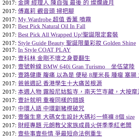
2017:
金牌 經理人 陳自強 最後 的 燦爛歲月
2017:
傅嘉莉 觀音頭 掃把腳
2017:
My Wardrobe 超值 香薰 噴霧
2017:
Best Pick Natural Oil In Fall
2017:
Best Pick All Wrapped Up!聖誕限定套裝
2017:
Style Guide Beauty 聖誕限量彩妝 Golden Shine
2017:
In Style COAT PLAY
2017:
壹科林 金剛不壞之身要翻生
2017:
壹號幹線 BMW 640i Gran Turismo 坐伍望陸
2017:
壹路健康 腹痛 以為是 便秘 8厘米長 腫瘤 塞腸
2017:
爸爸週記 香港學生十大痛苦根源
2017:
本週人物 露股尼姑監寺，南天竺寺藏，大按摩
2017:
壹計就明 重複同樣的錯誤
2017:
中環人語 中環劏豬櫈破咒
2017:
壹盤生意 大碼女生設計大碼衫一條褲 8個 size
2017:
財經專題 元朗教父家族成員火併季季紅老闆
2017:
壹些事壹些情 爭最短命法例重生